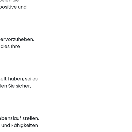
positive und
 hervorzuheben.
dies Ihre
lt haben, sei es
en Sie sicher,
benslauf stellen.
 und Fähigkeiten