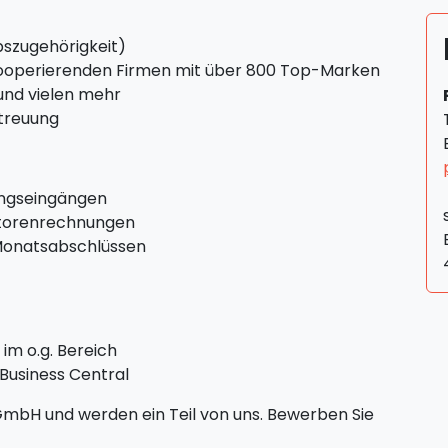
bszugehörigkeit)
kooperierenden Firmen mit über 800 Top-Marken
e und vielen mehr
treuung
ngseingängen
itorenrechnungen
 Monatsabschlüssen
im o.g. Bereich
Business Central
GmbH und werden ein Teil von uns. Bewerben Sie