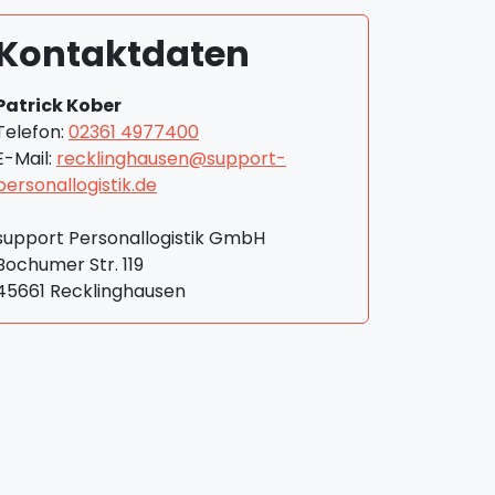
Kontaktdaten
Patrick Kober
Telefon:
02361 4977400
E-Mail:
recklinghausen@support-
personallogistik.de
support Personallogistik GmbH
Bochumer Str. 119
45661 Recklinghausen