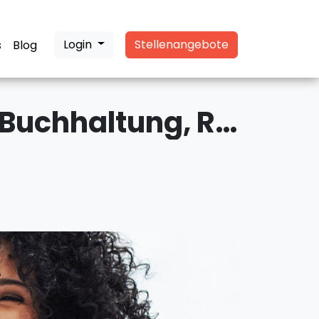
Login
Stellenangebote
s
Blog
Kaufmännischer Angestellte (m/w/d) Buchhaltung, Recklinghausen, ab 18€/STD