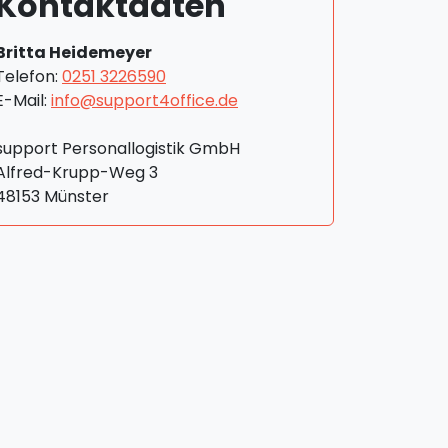
Kontaktdaten
Britta Heidemeyer
Telefon:
0251 3226590
E-Mail:
info@support4office.de
support Personallogistik GmbH
Alfred-Krupp-Weg 3
48153 Münster