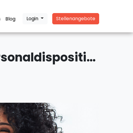
Login
Stellenangebote
s
Blog
Dispositionsassistenz / Mitarbeiter Personaldisposition & Einsatzplanung m/w/d