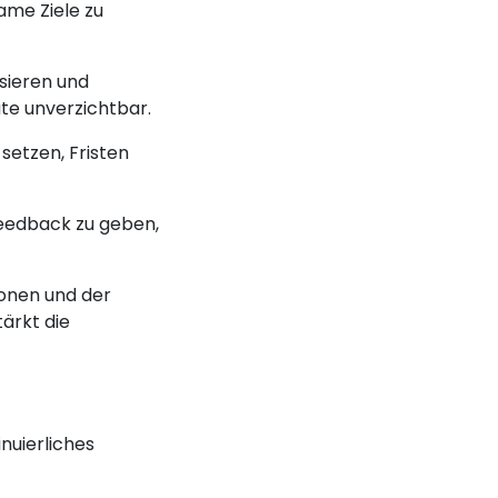
ame Ziele zu
sieren und
ute unverzichtbar.
setzen, Fristen
 Feedback zu geben,
ionen und der
ärkt die
nuierliches