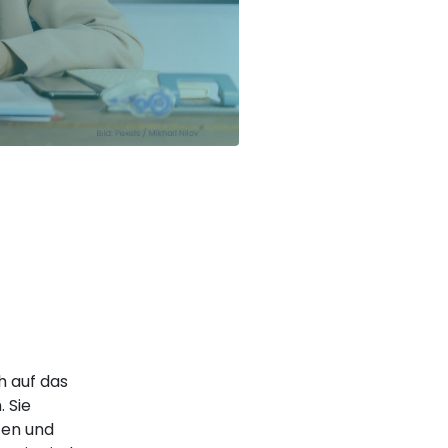
h auf das
 Sie
zen und