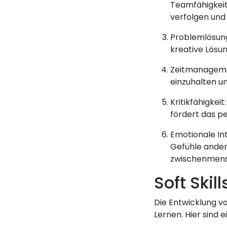
Teamfähigkeit
verfolgen und 
Problemlösungs
kreative Lösun
Zeitmanagement
einzuhalten un
Kritikfähigkei
fördert das p
Emotionale In
Gefühle ander
zwischenmens
Soft Skil
Die Entwicklung vo
Lernen. Hier sind e