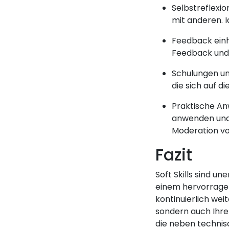
Selbstreflexio
mit anderen. I
Feedback einh
Feedback und 
Schulungen un
die sich auf d
Praktische Anw
anwenden und 
Moderation v
Fazit
Soft Skills sind 
einem hervorragen
kontinuierlich wei
sondern auch Ihre
die neben technis