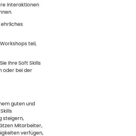
hre Interaktionen
önnen.
 ehrliches
orkshops teil,
e Ihre Soft Skills
 oder bei der
einem guten und
kills
g steigern,
tzen Mitarbeiter,
gkeiten verfügen,