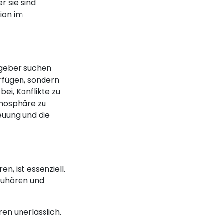
r sie sind
ion im
itgeber suchen
rfügen, sondern
ei, Konflikte zu
tmosphäre zu
euung und die
n, ist essenziell.
Zuhören und
en unerlässlich.